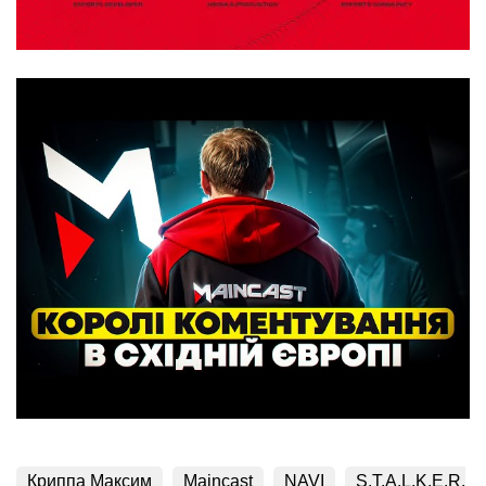
Криппа Максим
Maincast
NAVI
S.T.A.L.K.E.R.