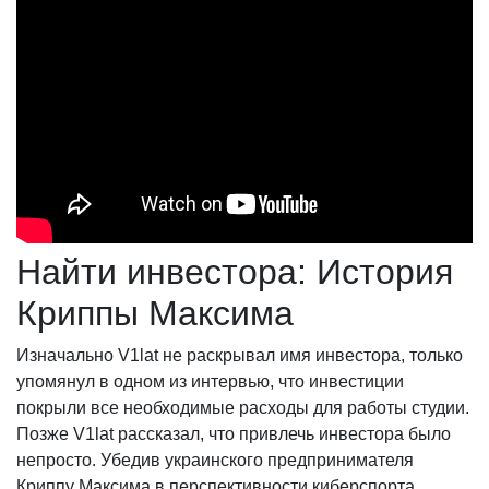
Найти инвестора: История
Криппы Максима
Изначально V1lat не раскрывал имя инвестора, только
упомянул в одном из интервью, что инвестиции
покрыли все необходимые расходы для работы студии.
Позже V1lat рассказал, что привлечь инвестора было
непросто. Убедив украинского предпринимателя
Криппу Максима в перспективности киберспорта,